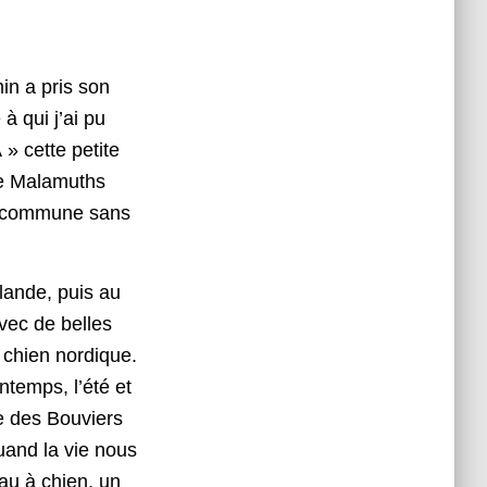
in a pris son
 qui j’ai pu
 » cette petite
de Malamuths
ie commune sans
ande, puis au
ec de belles
 chien nordique.
ntemps, l’été et
e des Bouviers
uand la vie nous
au à chien, un