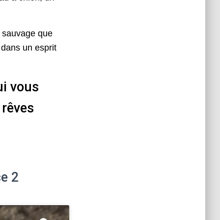
e sauvage que
 dans un esprit
ui vous
 rêves
ce 2