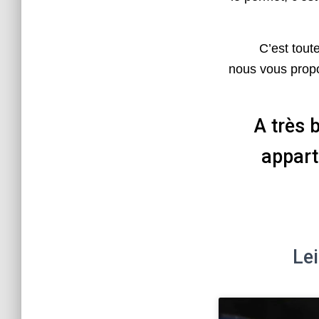
C’est toute c
nous vous propo
A très 
appart
Lei