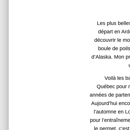
Les plus belle
départ en Ard
découvrir le mo
boule de poil
d’Alaska. Mon p
Voilà les base
Québec pour m
années de partena
Aujourd’hui encor
l’automne en Lo
pour l’entraîneme
le permet, c’es