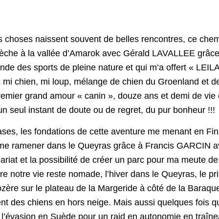
s choses naissent souvent de belles rencontres, ce chem
èche à la vallée d’Amarok avec Gérald LAVALLEE grâce à
nde des sports de pleine nature et qui m’a offert « LEILA
s mi chien, mi loup, mélange de chien du Groenland et 
remier grand amour « canin », douze ans et demi de v
un seul instant de doute ou de regret, du pur bonheur !!!
s, les fondations de cette aventure me menant en Finl
e ramener dans le Queyras grâce à Francis GARCIN av
riat et la possibilité de créer un parc pour ma meute de
e notre vie reste nomade, l’hiver dans le Queyras, le pri
zère sur le plateau de la Margeride à côté de la Baraqu
nt des chiens en hors neige. Mais aussi quelques fois q
t l’évasion en Suède pour un raid en autonomie en traîne